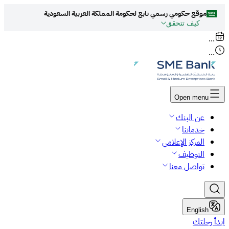
موقع حكومي رسمي تابع لحكومة المملكة العربية السعودية
كيف تتحقق
روابط المواقع الالكترونية الرسمية السعودية تنتهي
...
بـ
org.sa
...
جميع روابط المواقع الرسمية التعليمية في المملكة العربية
السعودية تنتهي بـ sch.sa أو edu.sa
المواقع الالكترونية الحكومية تستخدم بروتوكول
Open menu
HTTPS
للتشفير و الأمان.
عن البنك
المواقع الالكترونية الآمنة في المملكة العربية السعودية
خدماتنا
تستخدم بروتوكول HTTPS للتشفير.
المركز الإعلامي
التوظيف
تواصل معنا
English
ابدأ رحلتك