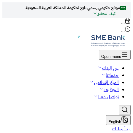
موقع حكومي رسمي تابع لحكومة المملكة العربية السعودية
كيف تتحقق
روابط المواقع الالكترونية الرسمية السعودية تنتهي
...
بـ
org.sa
...
جميع روابط المواقع الرسمية التعليمية في المملكة العربية
السعودية تنتهي بـ sch.sa أو edu.sa
المواقع الالكترونية الحكومية تستخدم بروتوكول
Open menu
HTTPS
للتشفير و الأمان.
عن البنك
المواقع الالكترونية الآمنة في المملكة العربية السعودية
خدماتنا
تستخدم بروتوكول HTTPS للتشفير.
المركز الإعلامي
التوظيف
تواصل معنا
English
ابدأ رحلتك