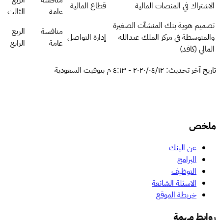
الاشتراك في المنصات المالية
قطاع المالية
عامة
الثالث
تصميم هوية بنك المنشآت الصغيرة
منافسة
الربع
والمتوسطة في مركز الملك عبدالله
إدارة التواصل
عامة
الرابع
المالي (كافد)
تاريخ آخر تحديث:
١٢‏/٠٤‏/٢٠٢٠
-
٤:١٣ م
بتوقيت السعودية
ملخص
عن البنك
البرامج
التوظيف
الاسئلة الشائعة
خريطة الموقع
روابط مهمة