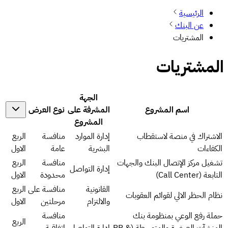
الرئيسية
عن البنك
المشتريات
المشتريات
الجهة
اسم المشروع
المشرفة على
نوع العرض
المشروع
الاشتراك في منصة لاستقطاب
إدارة الموارد
منافسة
الربع
الكفاءات
البشرية
عامة
الاول
تشغيل مركز الإتصال البنك والجهات
منافسة
الربع
إدارة التواصل
التابعة (Call Center)
محدودة
الاول
القانونية
منافسة على
الربع
نظام الحظر الالي لقوائم العقوبات
والالتزام
مرحلتين
الاول
حملة رفع الوعي بمنظومة بنك
منافسة
الربع
المنشآت الصغيرة والمتوسطة (PR &
إدارة التواصل
اتفاقية