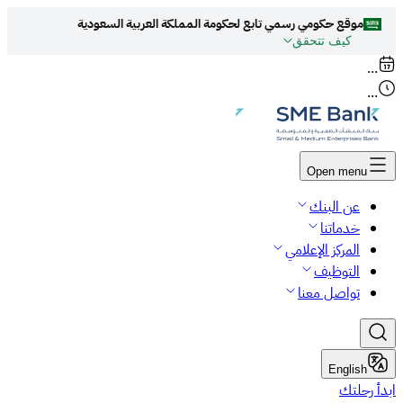
موقع حكومي رسمي تابع لحكومة المملكة العربية السعودية
كيف تتحقق
روابط المواقع الالكترونية الرسمية السعودية تنتهي
...
بـ
org.sa
...
جميع روابط المواقع الرسمية التعليمية في المملكة العربية
السعودية تنتهي بـ sch.sa أو edu.sa
المواقع الالكترونية الحكومية تستخدم بروتوكول
Open menu
HTTPS
للتشفير و الأمان.
عن البنك
المواقع الالكترونية الآمنة في المملكة العربية السعودية
خدماتنا
تستخدم بروتوكول HTTPS للتشفير.
المركز الإعلامي
التوظيف
تواصل معنا
English
ابدأ رحلتك